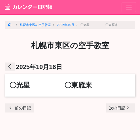
calendar_month
カレンダー日記帳
home
札幌市東区の空手教室
2025年10月
〇光星 〇東雁来
札幌市東区の空手教室
arrow_back_ios
2025年10月16日
〇光星 〇東雁来
chevron_left
navigate_next
前の日記
次の日記