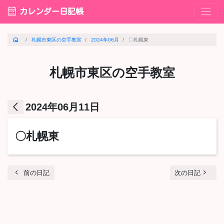
calendar_month
カレンダー日記帳
home
札幌市東区の空手教室
2024年06月
〇札幌東
札幌市東区の空手教室
arrow_back_ios
2024年06月11日
〇札幌東
chevron_left
navigate_next
前の日記
次の日記